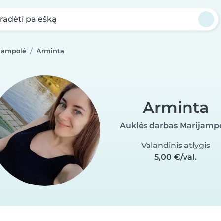
radėti paiešką
ijampolė
Arminta
Arminta
Auklės darbas Marijamp
Valandinis atlygis
5,00 €/val.