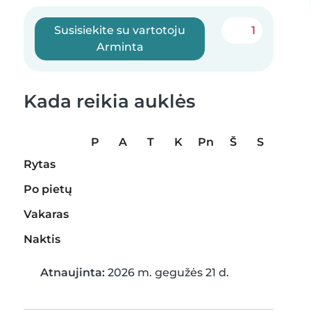
Susisiekite su vartotoju
1
Arminta
Kada reikia auklės
P
A
T
K
Pn
Š
S
Rytas
Po pietų
Vakaras
Naktis
Atnaujinta:
2026 m. gegužės 21 d.