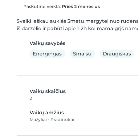
Paskutinė veikla:
Prieš 2 mėnesius
Sveiki ieškau auklės 3metu mergytei nuo rudens 
iš darzelio ir pabūti apie 1-2h kol mama grįš namo
Vaikų savybės
Energingas
Smalsu
Draugiškas
Vaikų skaičius
2
Vaikų amžius
Mažyliai
•
Pradinukai