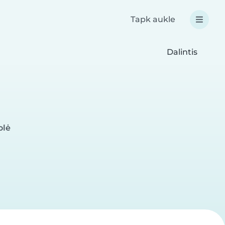
Tapk aukle
Dalintis
olė