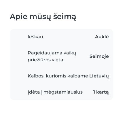
Apie mūsų šeimą
Ieškau
Auklė
Pageidaujama vaikų
Šeimoje
priežiūros vieta
Kalbos, kuriomis kalbame
Lietuvių
Įdėta į mėgstamiausius
1 kartą